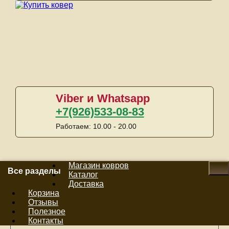
Viber и Whatsapp
+7(926)533-08-83
Работаем: 10.00 - 20.00
Магазин ковров
Все разделы
Каталог
Доставка
Корзина
Отзывы
Сейчас в корзине:
0 ед.
Полезное
На сумму:
0руб.
Контакты