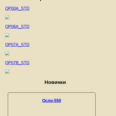
QP00A_STD
QP06A_STD
QP07A_STD
QP07B_STD
Новинки
Осло-550