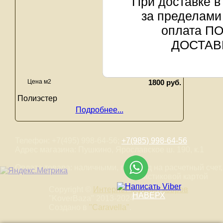
При доставке в
за пределами
оплата П
ДОСТАВ
Цена м2
1800 руб.
Полиэстер
Подробнее...
Телефон: +7(495) 998-64-56;
+7(985) 998-64-56
Адрес магазина: Пушкино, Ярославское ш. 190, к.1
Оплата товара: наличными, перевод на расчетный счет,
пластиковой картой
Copyright ©
Интернет-магазин ковров
НАВЕРХ
"KoverBaza" 2013-2024
Создано в
"Caravella"
.