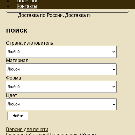
Полезное
На сумму:
0руб.
Контакты
Доставка по России. Доставка по Москве
поиск
Страна изготовитель
Материал
Форма
Цвет
Версия для печати
Главная
/
Каталог
/
Platinium new
/ Ковер