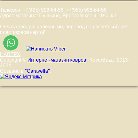
Телефон: +7(495) 998-64-56;
+7(985) 998-64-56
Адрес магазина: Пушкино, Ярославское ш. 190, к.1
Оплата товара: наличными, перевод на расчетный счет,
пластиковой картой
НАВЕРХ
Copyright ©
Интернет-магазин ковров
"KoverBaza" 2013-
2024
Создано в
"Caravella"
.