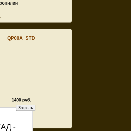
ропилен
.
QP00A_STD
1400 руб.
Закрыть
ропилен
.
КАД -