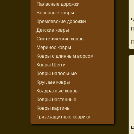
Паласные дорожки
Ворсовые ковры
Ц
Кремлевские дорожки
П
Детские ковры
Синтетические ковры
П
Меринос ковры
Ковры с длинным ворсом
Ковры Шегги
Ковры напольные
Круглые ковры
Квадратные ковры
Ковры настенные
Ковры картины
Грязезащитные коврики
Ц