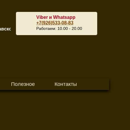
Viber и Whatsapp
+7(926)533-08-83
Работаем: 10.00 - 20.00
е шоссе, 190к.1 (ТЦ Пулмарт) | При заказe товара дос
Полезное
Контакты