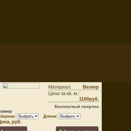
тировать по
Кидс 285
Материал:
Велюр
Цена за кв. м.:
1100руб.
Бесплатный оверлок
Размер
Ширина:
Длина:
Цена, руб.
оскве