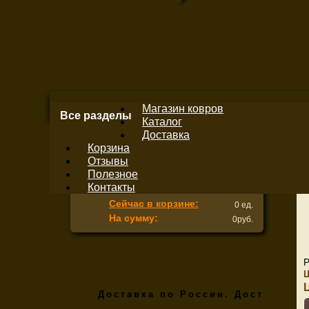
Магазин ковров
Все разделы
Каталог
Доставка
Сор
Корзина
Отзывы
К сравнению
(0)
Полезное
Контакты
Сейчас в корзине:
0 ед.
На сумму:
0руб.
Доставка по России. Доставка по М