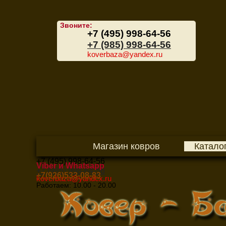
Звоните:
+7 (495) 998-64-56
+7 (985) 998-64-56
koverbaza@yandex.ru
Магазин ковров
Катало
+7 (495) 998-64-56
Viber и Whatsapp
+7 (985) 998-64-56
+7(926)533-08-83
koverbaza@yandex.ru
Работаем: 10.00 - 20.00