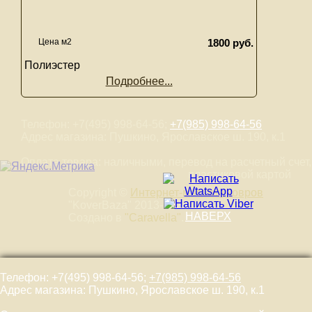
Цена м2
1800 руб.
Полиэстер
Подробнее...
Телефон: +7(495) 998-64-56;
+7(985) 998-64-56
Адрес магазина: Пушкино, Ярославское ш. 190, к.1
Оплата товара: наличными, перевод на расчетный счет,
пластиковой картой
Copyright ©
Интернет-магазин ковров
"KoverBaza" 2013-2024
НАВЕРХ
Создано в
"Caravella"
.
Телефон: +7(495) 998-64-56;
+7(985) 998-64-56
Адрес магазина: Пушкино, Ярославское ш. 190, к.1