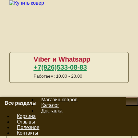
Viber и Whatsapp
+7(926)533-08-83
Работаем: 10.00 - 20.00
Магазин ковров
Все разделы
Каталог
Доставка
Корзина
Отзывы
Сейчас в корзине:
0 ед.
Полезное
На сумму:
0руб.
Контакты